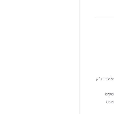
 ₪35 , ע"י חברת שליחויות "ק
– זמן אספקה עד 7 ימי עסקים
מבית