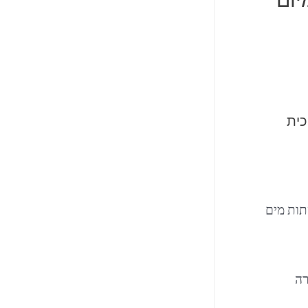
וכית
תות מים
רה