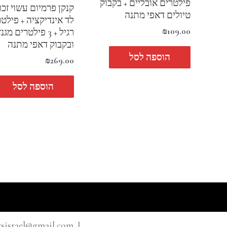
פילטרים אובליים + בקבוק
קנקן פרמיום עשוי זכ
טיולים דאפי מתנה
לד אינדיקציה + פילטר
₪
109.00
רגיל + 3 פילטרים מגנ
ובקבוק דאפי מתנה
הוספה לסל
₪
269.00
הוספה לסל
I dafifiltersisrael@gmail.com I מפרץ שלמה 27 חולון. 5855310 פילט