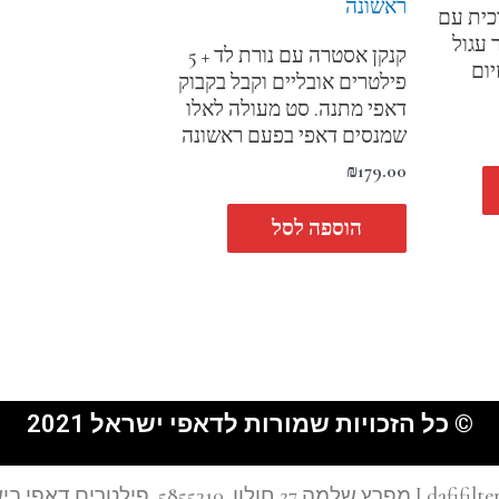
וכית עם
 עגול
קנקן אסטרה עם נורת לד + 5
זיום
פילטרים אובליים וקבל בקבוק
דאפי מתנה. סט מעולה לאלו
שמנסים דאפי בפעם ראשונה
₪
179.00
הוספה לסל
© כל הזכויות שמורות לדאפי ישראל 2021
רים דאפי בישראל I 0584433104 I