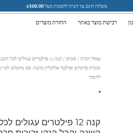
משלוח חינם עד הבית להזמנות מעל
300.00
₪
!Мы говорим по-русски
!We speak English
ון
רכישת מוצר באתר
החזרת מוצרים
עמוד הבית
/
סטים
/ קנה 12 פילטרים עגולים לכל ה
זכוכית פרמיום ופילטר אלקליין מתנה. סט מושלם למי ש
לחסוך
קנה 12 פילטרים עגולים לכל
השנה וקבל קנקן זכוכית פרמ