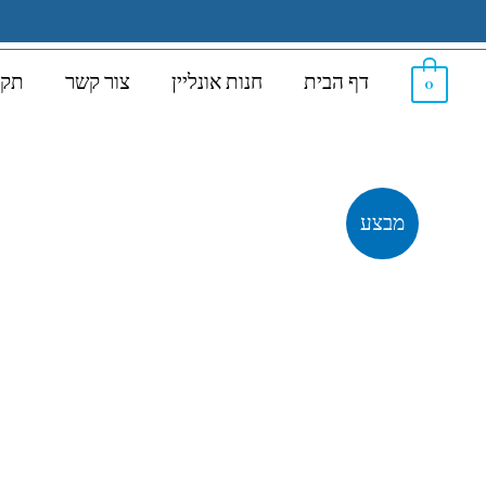
דף הבית
חנות אונליין
צור קשר
תקנ
0
מבצע