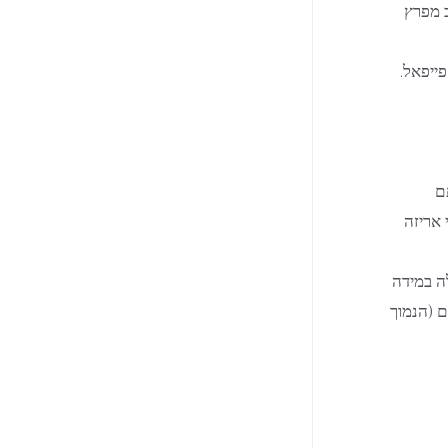
ב מפרץ
ייפאל.
 באריזתם
 אריזה
ה במידה
 5% מערך המוצר או 100 שקלים (הנמוך