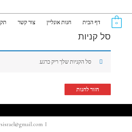
דף הבית
חנות אונליין
צור קשר
תקנ
0
סל קניות
סל הקניות שלך ריק כרגע.
חזור לחנות
I dafifiltersisrael@gmail.com I מפרץ שלמה 27 חולון. 5855310 פילט